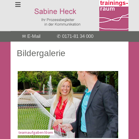
Zum
Sekundäres
✉ E-Mail
✆ 0171-81 34 000
Inhalt
Menü
springen
Bildergalerie